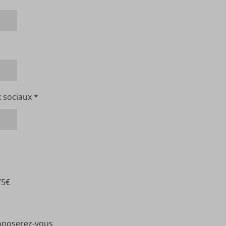
x sociaux *
75€
roposerez-vous