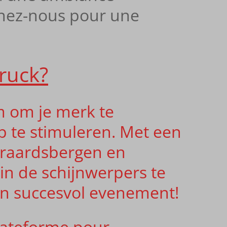
gnez-nous pour une
ruck?
rm om je merk te
p te stimuleren. Met een
eraardsbergen en
in de schijnwerpers te
een succesvol evenement!
 plateforme pour