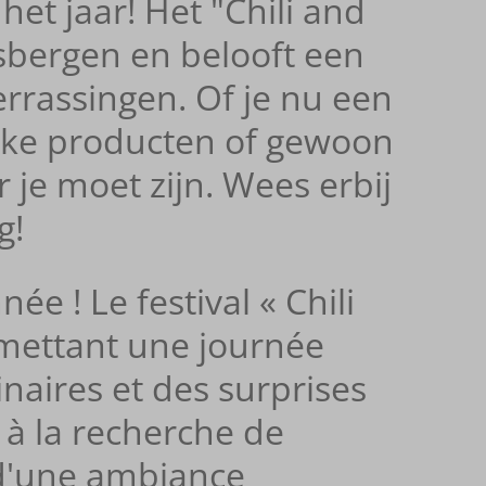
het jaar! Het "Chili and
rdsbergen en belooft een
errassingen. Of je nu een
ieke producten of gewoon
r je moet zijn. Wees erbij
g!
ée ! Le festival « Chili
omettant une journée
inaires et des surprises
 à la recherche de
 d'une ambiance