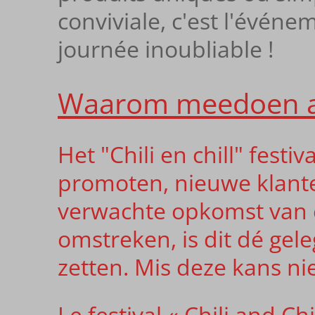
conviviale, c'est l'évé
journée inoubliable !
Waarom meedoen al
Het "Chili en chill" fest
promoten, nieuwe klante
verwachte opkomst van 
omstreken, is dit dé gel
zetten. Mis deze kans n
Le festival « Chili and C