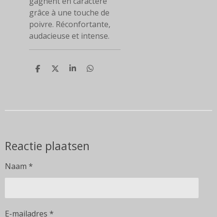
gagnent en caractère
grâce à une touche de
poivre. Réconfortante,
audacieuse et intense.
D
D
S
D
e
e
h
e
l
e
a
l
e
l
r
e
n
e
n
Reactie plaatsen
Naam *
E-mailadres *