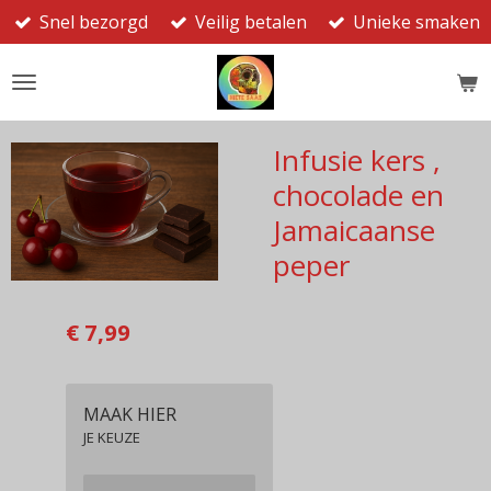
Snel bezorgd
Veilig betalen
Unieke smaken
Ga
direct
naar
de
hoofdinhoud
Infusie kers ,
chocolade en
Jamaicaanse
peper
€ 7,99
MAAK HIER
JE KEUZE